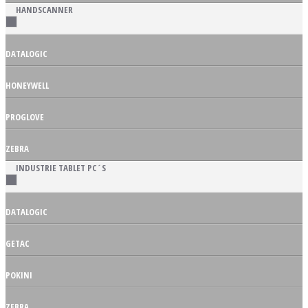
HANDSCANNER
DATALOGIC
HONEYWELL
PROGLOVE
ZEBRA
INDUSTRIE TABLET PC´S
DATALOGIC
GETAC
POKINI
ZEBRA