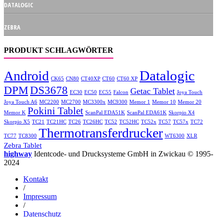
DATALOGIC
ZEBRA
PRODUKT SCHLAGWÖRTER
Datalogic
Android
CK65
CN80
CT40XP
CT60
CT60 XP
DPM
DS3678
Getac Tablet
EC30
EC50
EC55
Falcon
Joya Touch
Joya Touch A6
MC2200
MC2700
MC3300x
MC9300
Memor 1
Memor 10
Memor 20
Pokini Tablet
Memor K
ScanPal EDA51K
ScanPal EDA61K
Skorpio X4
Skorpio X5
TC21
TC21HC
TC26
TC26HC
TC52
TC52HC
TC52x
TC57
TC57x
TC72
Thermotransferdrucker
TC77
TC8300
WT6300
XLR
Zebra Tablet
highway
Identcode- und Drucksysteme GmbH in Zwickau © 1995-
2024
Kontakt
/
Impressum
/
Datenschutz