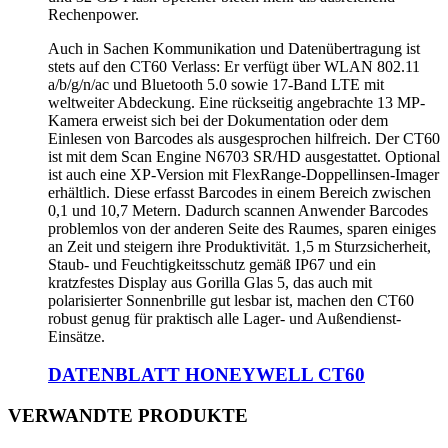
Rechenpower.
Auch in Sachen Kommunikation und Datenübertragung ist
stets auf den CT60 Verlass: Er verfügt über WLAN 802.11
a/b/g/n/ac und Bluetooth 5.0 sowie 17-Band LTE mit
weltweiter Abdeckung. Eine rückseitig angebrachte 13 MP-
Kamera erweist sich bei der Dokumentation oder dem
Einlesen von Barcodes als ausgesprochen hilfreich. Der CT60
ist mit dem Scan Engine N6703 SR/HD ausgestattet. Optional
ist auch eine XP-Version mit FlexRange-Doppellinsen-Imager
erhältlich. Diese erfasst Barcodes in einem Bereich zwischen
0,1 und 10,7 Metern. Dadurch scannen Anwender Barcodes
problemlos von der anderen Seite des Raumes, sparen einiges
an Zeit und steigern ihre Produktivität. 1,5 m Sturzsicherheit,
Staub- und Feuchtigkeitsschutz gemäß IP67 und ein
kratzfestes Display aus Gorilla Glas 5, das auch mit
polarisierter Sonnenbrille gut lesbar ist, machen den CT60
robust genug für praktisch alle Lager- und Außendienst-
Einsätze.
DATENBLATT HONEYWELL CT60
VERWANDTE PRODUKTE