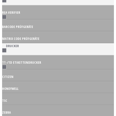
REA VERIFIER
BARCODE PRÜFGERÄTE
MATRIX CODE PRÜFGERÄTE
DRUCKER
TT-/TD ETIKETTENDRUCKER
CITIZEN
HONEYWELL
TSC
ZEBRA