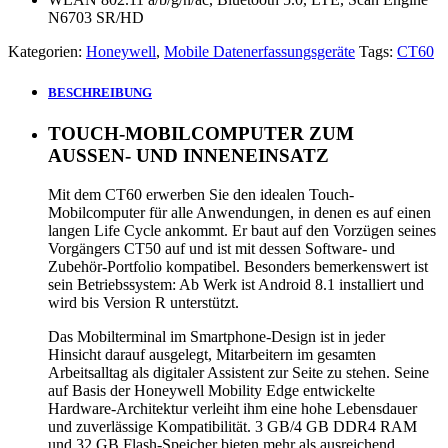
N6703 SR/HD
Kategorien:
Honeywell
,
Mobile Datenerfassungsgeräte
Tags:
CT60
BESCHREIBUNG
TOUCH-MOBILCOMPUTER ZUM
AUSSEN- UND INNENEINSATZ
Mit dem CT60 erwerben Sie den idealen Touch-
Mobilcomputer für alle Anwendungen, in denen es auf einen
langen Life Cycle ankommt. Er baut auf den Vorzügen seines
Vorgängers CT50 auf und ist mit dessen Software- und
Zubehör-Portfolio kompatibel. Besonders bemerkenswert ist
sein Betriebssystem: Ab Werk ist Android 8.1 installiert und
wird bis Version R unterstützt.
Das Mobilterminal im Smartphone-Design ist in jeder
Hinsicht darauf ausgelegt, Mitarbeitern im gesamten
Arbeitsalltag als digitaler Assistent zur Seite zu stehen. Seine
auf Basis der Honeywell Mobility Edge entwickelte
Hardware-Architektur verleiht ihm eine hohe Lebensdauer
und zuverlässige Kompatibilität. 3 GB/4 GB DDR4 RAM
und 32 GB Flash-Speicher bieten mehr als ausreichend