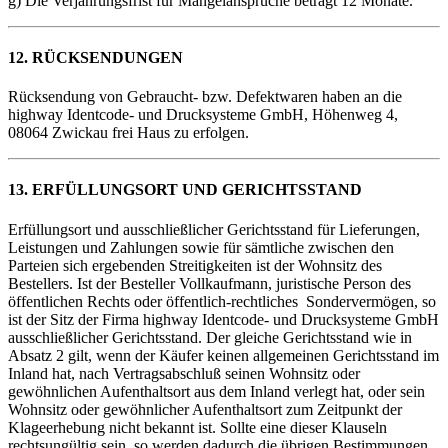
g) Die Verjährungsfrist für Mängelansprüche beträgt 12 Monate.
12. RÜCKSENDUNGEN
Rücksendung von Gebraucht- bzw. Defektwaren haben an die
highway Identcode- und Drucksysteme GmbH, Höhenweg 4,
08064 Zwickau frei Haus zu erfolgen.
13. ERFÜLLUNGSORT UND GERICHTSSTAND
Erfüllungsort und ausschließlicher Gerichtsstand für Lieferungen,
Leistungen und Zahlungen sowie für sämtliche zwischen den
Parteien sich ergebenden Streitigkeiten ist der Wohnsitz des
Bestellers. Ist der Besteller Vollkaufmann, juristische Person des
öffentlichen Rechts oder öffentlich-rechtliches Sondervermögen, so
ist der Sitz der Firma highway Identcode- und Drucksysteme GmbH
ausschließlicher Gerichtsstand. Der gleiche Gerichtsstand wie in
Absatz 2 gilt, wenn der Käufer keinen allgemeinen Gerichtsstand im
Inland hat, nach Vertragsabschluß seinen Wohnsitz oder
gewöhnlichen Aufenthaltsort aus dem Inland verlegt hat, oder sein
Wohnsitz oder gewöhnlicher Aufenthaltsort zum Zeitpunkt der
Klageerhebung nicht bekannt ist. Sollte eine dieser Klauseln
rechtsungültig sein, so werden dadurch die übrigen Bestimmungen