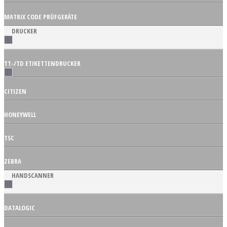
MATRIX CODE PRÜFGERÄTE
DRUCKER
TT-/TD ETIKETTENDRUCKER
CITIZEN
HONEYWELL
TSC
ZEBRA
HANDSCANNER
DATALOGIC