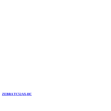
ZEBRA TC52AX-HC