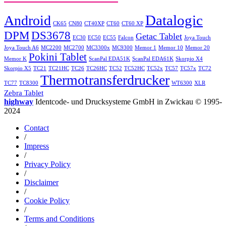
Datalogic
Android
CK65
CN80
CT40XP
CT60
CT60 XP
DPM
DS3678
Getac Tablet
EC30
EC50
EC55
Falcon
Joya Touch
Joya Touch A6
MC2200
MC2700
MC3300x
MC9300
Memor 1
Memor 10
Memor 20
Pokini Tablet
Memor K
ScanPal EDA51K
ScanPal EDA61K
Skorpio X4
Skorpio X5
TC21
TC21HC
TC26
TC26HC
TC52
TC52HC
TC52x
TC57
TC57x
TC72
Thermotransferdrucker
TC77
TC8300
WT6300
XLR
Zebra Tablet
highway
Identcode- und Drucksysteme GmbH in Zwickau © 1995-
2024
Contact
/
Impress
/
Privacy Policy
/
Disclaimer
/
Cookie Policy
/
Terms and Conditions