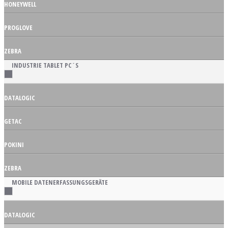
HONEYWELL
PROGLOVE
ZEBRA
INDUSTRIE TABLET PC´S
DATALOGIC
GETAC
POKINI
ZEBRA
MOBILE DATENERFASSUNGSGERÄTE
DATALOGIC