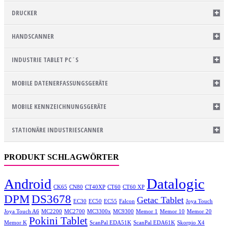
DRUCKER
HANDSCANNER
INDUSTRIE TABLET PC´S
MOBILE DATENERFASSUNGSGERÄTE
MOBILE KENNZEICHNUNGSGERÄTE
STATIONÄRE INDUSTRIESCANNER
PRODUKT SCHLAGWÖRTER
Datalogic
Android
CK65
CN80
CT40XP
CT60
CT60 XP
DPM
DS3678
Getac Tablet
EC30
EC50
EC55
Falcon
Joya Touch
Joya Touch A6
MC2200
MC2700
MC3300x
MC9300
Memor 1
Memor 10
Memor 20
Pokini Tablet
Memor K
ScanPal EDA51K
ScanPal EDA61K
Skorpio X4