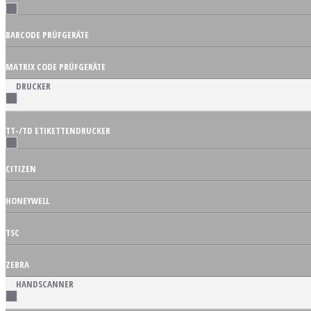
BARCODE PRÜFGERÄTE
MATRIX CODE PRÜFGERÄTE
DRUCKER
TT-/TD ETIKETTENDRUCKER
CITIZEN
HONEYWELL
TSC
ZEBRA
HANDSCANNER