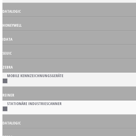
DATALOGIC
HONEYWELL
IDATA
SEUIC
ZEBRA
MOBILE KENNZEICHNUNGSGERÄTE
REINER
STATIONÄRE INDUSTRIESCANNER
DATALOGIC