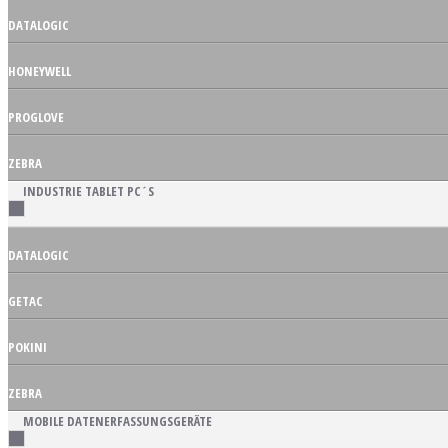
DATALOGIC
HONEYWELL
PROGLOVE
ZEBRA
INDUSTRIE TABLET PC´S
DATALOGIC
GETAC
POKINI
ZEBRA
MOBILE DATENERFASSUNGSGERÄTE