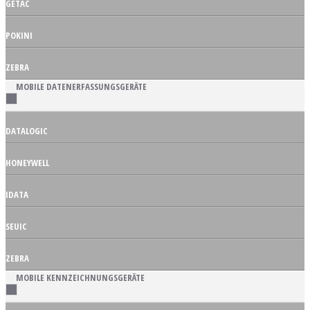
GETAC
POKINI
ZEBRA
MOBILE DATENERFASSUNGSGERÄTE
DATALOGIC
HONEYWELL
IDATA
SEUIC
ZEBRA
MOBILE KENNZEICHNUNGSGERÄTE