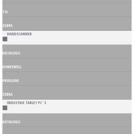
TSC
ZEBRA
HANDSCANNER
DATALOGIC
HONEYWELL
PROGLOVE
ZEBRA
INDUSTRIE TABLET PC´S
DATALOGIC