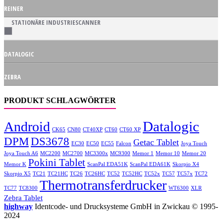
REINER
STATIONÄRE INDUSTRIESCANNER
DATALOGIC
ZEBRA
PRODUKT SCHLAGWÖRTER
Datalogic
Android
CK65
CN80
CT40XP
CT60
CT60 XP
DPM
DS3678
Getac Tablet
EC30
EC50
EC55
Falcon
Joya Touch
Joya Touch A6
MC2200
MC2700
MC3300x
MC9300
Memor 1
Memor 10
Memor 20
Pokini Tablet
Memor K
ScanPal EDA51K
ScanPal EDA61K
Skorpio X4
Skorpio X5
TC21
TC21HC
TC26
TC26HC
TC52
TC52HC
TC52x
TC57
TC57x
TC72
Thermotransferdrucker
TC77
TC8300
WT6300
XLR
Zebra Tablet
highway
Identcode- und Drucksysteme GmbH in Zwickau © 1995-
2024