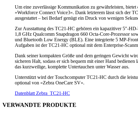
Um eine zuverlässige Kommunikation zu gewährleisten, bietet
»Workforce Connect Voice3«. Dank letzterem lässt sich der TC
ausgestattet – bei Bedarf genügt ein Druck von wenigen Sekun
Zur Ausstattung des TC21-HC gehören ein kapazitiver 5″-HD-T
1,8 GHz Qualcomm Snapdragon 660 Octa-Core-Prozessor sow
und Bluetooth Low Energy (BLE). Eine integrierte 5 MP-Frontk
Aufgaben ist der TC21-HC optional mit dem Enterprise-Scanm
Dank seiner kompakten Größe und dem geringen Gewicht wird de
sicheren Halt, sodass er sich bequem mit einer Hand bedienen 
das kurzweilige, komplette Untertauchen unter Wasser aus.
Unterstützt wird der Touchcomputer TC21-HC durch die leist
optional von »Zebra OneCare SV«.
Datenblatt Zebra_TC21-HC
VERWANDTE PRODUKTE