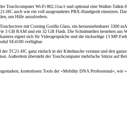
 der Touchcomputer Wi-Fi 802.11ac/r und optional eine Walkie-Talkie
21-HC auch wie ein voll ausgestattetes PBX-Handgerät einsetzen. Darü
den, um Hilfe anzufordern.
ouchscreen mit Corning Gorilla Glass, ein herausnehmbarer 3300 mAh 
ie 3 GB RAM und ein 32 GB Flash. Die Schnittstellen bestehen au
amera eignet sich für Videogespräche und die rückseitige 13 MP-Farbk
odul SE4100 verfügbar.
r TC21-HC ganz einfach in der Kitteltasche verstaut und den ganzen 
lässt. Außerdem übersteht der Touchcomputer mehrfache Stürze auf Beto
ungsstarken, kostenlosen Tools der »Mobility DNA Professional«, wi