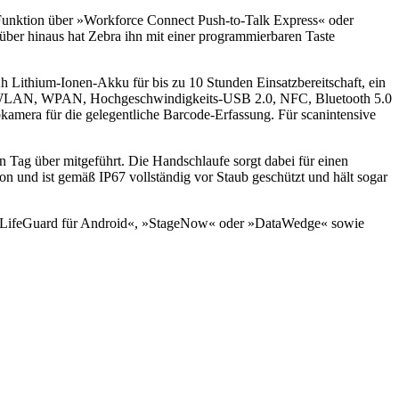
-Funktion über »Workforce Connect Push-to-Talk Express« oder
ber hinaus hat Zebra ihn mit einer programmierbaren Taste
Lithium-Ionen-Akku für bis zu 10 Stunden Einsatzbereitschaft, ein
s WLAN, WPAN, Hochgeschwindigkeits-USB 2.0, NFC, Bluetooth 5.0
amera für die gelegentliche Barcode-Erfassung. Für scanintensive
Tag über mitgeführt. Die Handschlaufe sorgt dabei für einen
n und ist gemäß IP67 vollständig vor Staub geschützt und hält sogar
e »LifeGuard für Android«, »StageNow« oder »DataWedge« sowie