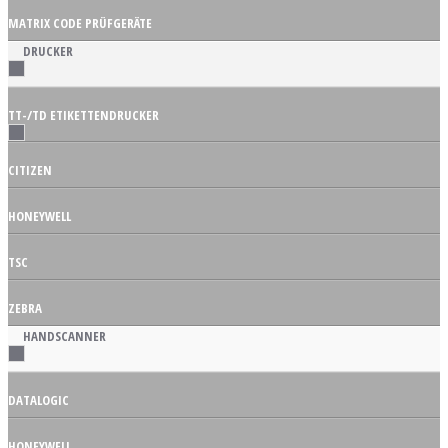
MATRIX CODE PRÜFGERÄTE
DRUCKER
TT-/TD ETIKETTENDRUCKER
CITIZEN
HONEYWELL
TSC
ZEBRA
HANDSCANNER
DATALOGIC
HONEYWELL