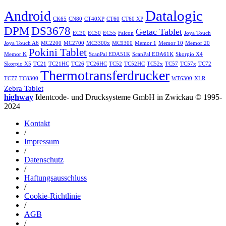
Datalogic
Android
CK65
CN80
CT40XP
CT60
CT60 XP
DPM
DS3678
Getac Tablet
EC30
EC50
EC55
Falcon
Joya Touch
Joya Touch A6
MC2200
MC2700
MC3300x
MC9300
Memor 1
Memor 10
Memor 20
Pokini Tablet
Memor K
ScanPal EDA51K
ScanPal EDA61K
Skorpio X4
Skorpio X5
TC21
TC21HC
TC26
TC26HC
TC52
TC52HC
TC52x
TC57
TC57x
TC72
Thermotransferdrucker
TC77
TC8300
WT6300
XLR
Zebra Tablet
highway
Identcode- und Drucksysteme GmbH in Zwickau © 1995-
2024
Kontakt
/
Impressum
/
Datenschutz
/
Haftungsausschluss
/
Cookie-Richtlinie
/
AGB
/