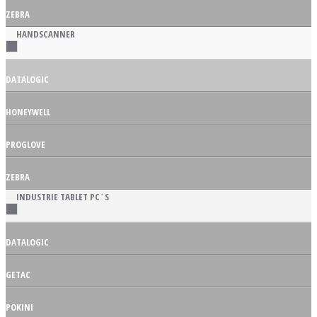
ZEBRA
HANDSCANNER
DATALOGIC
HONEYWELL
PROGLOVE
ZEBRA
INDUSTRIE TABLET PC´S
DATALOGIC
GETAC
POKINI