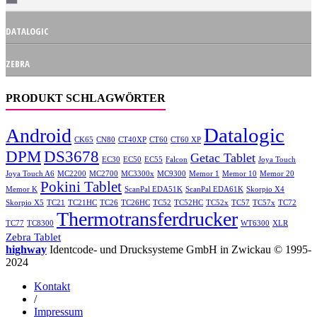
DATALOGIC
ZEBRA
PRODUKT SCHLAGWÖRTER
Datalogic
Android
CK65
CN80
CT40XP
CT60
CT60 XP
DPM
DS3678
Getac Tablet
EC30
EC50
EC55
Falcon
Joya Touch
Joya Touch A6
MC2200
MC2700
MC3300x
MC9300
Memor 1
Memor 10
Memor 20
Pokini Tablet
Memor K
ScanPal EDA51K
ScanPal EDA61K
Skorpio X4
Skorpio X5
TC21
TC21HC
TC26
TC26HC
TC52
TC52HC
TC52x
TC57
TC57x
TC72
Thermotransferdrucker
TC77
TC8300
WT6300
XLR
Zebra Tablet
highway
Identcode- und Drucksysteme GmbH in Zwickau © 1995-
2024
Kontakt
/
Impressum