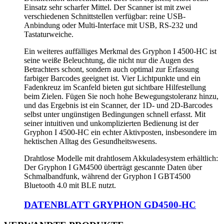
Einsatz sehr scharfer Mittel. Der Scanner ist mit zwei
verschiedenen Schnittstellen verfügbar: reine USB-
Anbindung oder Multi-Interface mit USB, RS-232 und
Tastaturweiche.
Ein weiteres auffälliges Merkmal des Gryphon I 4500-HC ist
seine weiße Beleuchtung, die nicht nur die Augen des
Betrachters schont, sondern auch optimal zur Erfassung
farbiger Barcodes geeignet ist. Vier Lichtpunkte und ein
Fadenkreuz im Scanfeld bieten gut sichtbare Hilfestellung
beim Zielen. Fügen Sie noch hohe Bewegungstoleranz hinzu,
und das Ergebnis ist ein Scanner, der 1D- und 2D-Barcodes
selbst unter ungünstigen Bedingungen schnell erfasst. Mit
seiner intuitiven und unkomplizierten Bedienung ist der
Gryphon I 4500-HC ein echter Aktivposten, insbesondere im
hektischen Alltag des Gesundheitswesens.
Drahtlose Modelle mit drahtlosem Akkuladesystem erhältlich:
Der Gryphon I GM4500 überträgt gescannte Daten über
Schmalbandfunk, während der Gryphon I GBT4500
Bluetooth 4.0 mit BLE nutzt.
DATENBLATT GRYPHON GD4500-HC