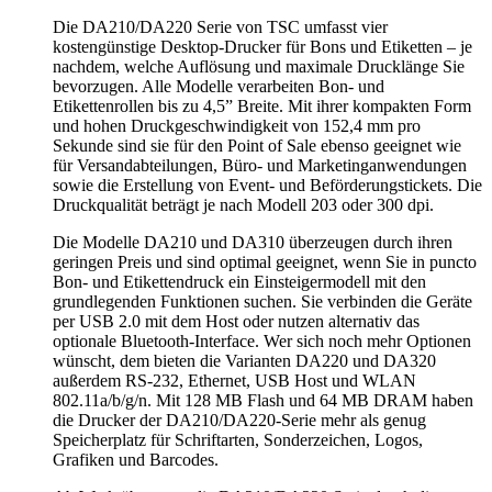
Die DA210/DA220 Serie von TSC umfasst vier
kostengünstige Desktop-Drucker für Bons und Etiketten – je
nachdem, welche Auflösung und maximale Drucklänge Sie
bevorzugen. Alle Modelle verarbeiten Bon- und
Etikettenrollen bis zu 4,5” Breite. Mit ihrer kompakten Form
und hohen Druckgeschwindigkeit von 152,4 mm pro
Sekunde sind sie für den Point of Sale ebenso geeignet wie
für Versandabteilungen, Büro- und Marketinganwendungen
sowie die Erstellung von Event- und Beförderungstickets. Die
Druckqualität beträgt je nach Modell 203 oder 300 dpi.
Die Modelle DA210 und DA310 überzeugen durch ihren
geringen Preis und sind optimal geeignet, wenn Sie in puncto
Bon- und Etikettendruck ein Einsteigermodell mit den
grundlegenden Funktionen suchen. Sie verbinden die Geräte
per USB 2.0 mit dem Host oder nutzen alternativ das
optionale Bluetooth-Interface. Wer sich noch mehr Optionen
wünscht, dem bieten die Varianten DA220 und DA320
außerdem RS-232, Ethernet, USB Host und WLAN
802.11a/b/g/n. Mit 128 MB Flash und 64 MB DRAM haben
die Drucker der DA210/DA220-Serie mehr als genug
Speicherplatz für Schriftarten, Sonderzeichen, Logos,
Grafiken und Barcodes.