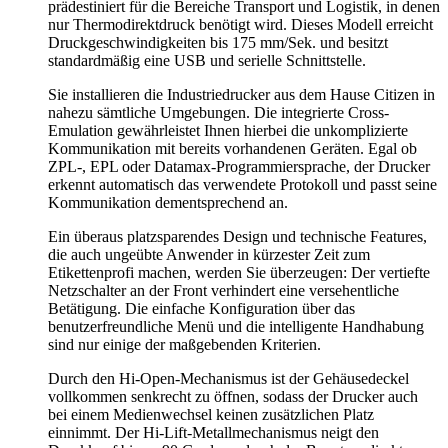
prädestiniert für die Bereiche Transport und Logistik, in denen
nur Thermodirektdruck benötigt wird. Dieses Modell erreicht
Druckgeschwindigkeiten bis 175 mm/Sek. und besitzt
standardmäßig eine USB und serielle Schnittstelle.
Sie installieren die Industriedrucker aus dem Hause Citizen in
nahezu sämtliche Umgebungen. Die integrierte Cross-
Emulation gewährleistet Ihnen hierbei die unkomplizierte
Kommunikation mit bereits vorhandenen Geräten. Egal ob
ZPL-, EPL oder Datamax-Programmiersprache, der Drucker
erkennt automatisch das verwendete Protokoll und passt seine
Kommunikation dementsprechend an.
Ein überaus platzsparendes Design und technische Features,
die auch ungeübte Anwender in kürzester Zeit zum
Etikettenprofi machen, werden Sie überzeugen: Der vertiefte
Netzschalter an der Front verhindert eine versehentliche
Betätigung. Die einfache Konfiguration über das
benutzerfreundliche Menü und die intelligente Handhabung
sind nur einige der maßgebenden Kriterien.
Durch den Hi-Open-Mechanismus ist der Gehäusedeckel
vollkommen senkrecht zu öffnen, sodass der Drucker auch
bei einem Medienwechsel keinen zusätzlichen Platz
einnimmt. Der Hi-Lift-Metallmechanismus neigt den