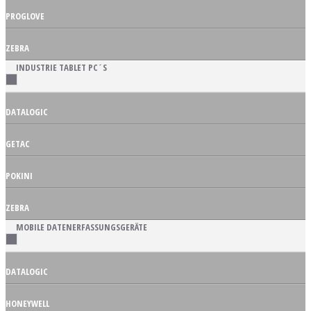
PROGLOVE
ZEBRA
INDUSTRIE TABLET PC´S
DATALOGIC
GETAC
POKINI
ZEBRA
MOBILE DATENERFASSUNGSGERÄTE
DATALOGIC
HONEYWELL