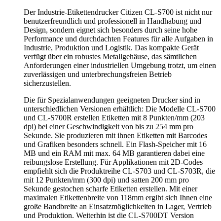
Der Industrie-Etikettendrucker Citizen CL-S700 ist nicht nur
benutzerfreundlich und professionell in Handhabung und
Design, sondern eignet sich besonders durch seine hohe
Performance und durchdachten Features für alle Aufgaben in
Industrie, Produktion und Logistik. Das kompakte Gerät
verfügt über ein robustes Metallgehäuse, das sämtlichen
Anforderungen einer industriellen Umgebung trotzt, um einen
zuverlässigen und unterbrechungsfreien Betrieb
sicherzustellen.
Die für Spezialanwendungen geeigneten Drucker sind in
unterschiedlichen Versionen erhältlich: Die Modelle CL-S700
und CL-S700R erstellen Etiketten mit 8 Punkten/mm (203
dpi) bei einer Geschwindigkeit von bis zu 254 mm pro
Sekunde. Sie produzieren mit ihnen Etiketten mit Barcodes
und Grafiken besonders schnell. Ein Flash-Speicher mit 16
MB und ein RAM mit max. 64 MB garantieren dabei eine
reibungslose Erstellung. Für Applikationen mit 2D-Codes
empfiehlt sich die Produktreihe CL-S703 und CL-S703R, die
mit 12 Punkten/mm (300 dpi) und satten 200 mm pro
Sekunde gestochen scharfe Etiketten erstellen. Mit einer
maximalen Etikettenbreite von 118mm ergibt sich Ihnen eine
große Bandbreite an Einsatzmöglichkeiten in Lager, Vertrieb
und Produktion. Weiterhin ist die CL-S700DT Version