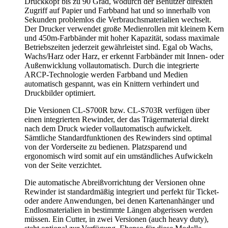
Druckkopf bis zu 90 Grad, wodurch der Benutzer direkten
Zugriff auf Papier und Farbband hat und so innerhalb von
Sekunden problemlos die Verbrauchsmaterialien wechselt.
Der Drucker verwendet große Medienrollen mit kleinem Kern
und 450m-Farbbänder mit hoher Kapazität, sodass maximale
Betriebszeiten jederzeit gewährleistet sind. Egal ob Wachs,
Wachs/Harz oder Harz, er erkennt Farbbänder mit Innen- oder
Außenwicklung vollautomatisch. Durch die integrierte
ARCP-Technologie werden Farbband und Medien
automatisch gespannt, was ein Knittern verhindert und
Druckbilder optimiert.
Die Versionen CL-S700R bzw. CL-S703R verfügen über
einen integrierten Rewinder, der das Trägermaterial direkt
nach dem Druck wieder vollautomatisch aufwickelt.
Sämtliche Standardfunktionen des Rewinders sind optimal
von der Vorderseite zu bedienen. Platzsparend und
ergonomisch wird somit auf ein umständliches Aufwickeln
von der Seite verzichtet.
Die automatische Abreißvorrichtung der Versionen ohne
Rewinder ist standardmäßig integriert und perfekt für Ticket-
oder andere Anwendungen, bei denen Kartenanhänger und
Endlosmaterialien in bestimmte Längen abgerissen werden
müssen. Ein Cutter, in zwei Versionen (auch heavy duty),