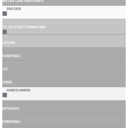
MATRIX CODE PRÜFGERÄTE
DRUCKER
TT-/TD ETIKETTENDRUCKER
CITIZEN
HONEYWELL
TSC
ZEBRA
HANDSCANNER
DATALOGIC
HONEYWELL