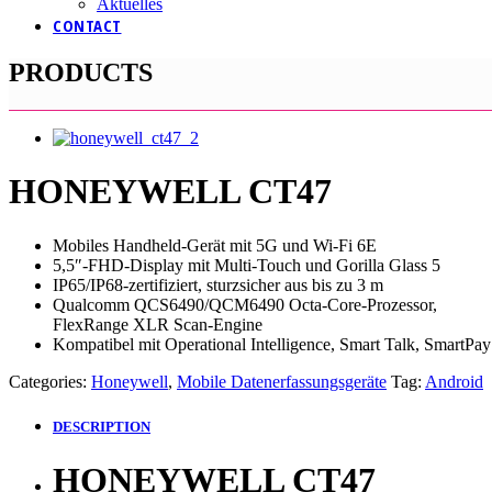
Aktuelles
CONTACT
PRODUCTS
HONEYWELL CT47
Mobiles Handheld-Gerät mit 5G und Wi-Fi 6E
5,5″-FHD-Display mit Multi-Touch und Gorilla Glass 5
IP65/IP68-zertifiziert, sturzsicher aus bis zu 3 m
Qualcomm QCS6490/QCM6490 Octa-Core-Prozessor,
FlexRange XLR Scan-Engine
Kompatibel mit Operational Intelligence, Smart Talk, SmartPa
Categories:
Honeywell
,
Mobile Datenerfassungsgeräte
Tag:
Android
DESCRIPTION
HONEYWELL CT47