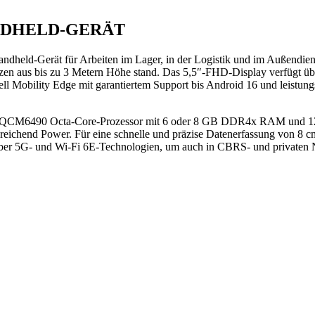
NDHELD-GERÄT
ndheld-Gerät für Arbeiten im Lager, in der Logistik und im Außendiens
rzen aus bis zu 3 Metern Höhe stand. Das 5,5″-FHD-Display verfügt üb
l Mobility Edge mit garantiertem Support bis Android 16 und leistungs
/QCM6490 Octa-Core-Prozessor mit 6 oder 8 GB DDR4x RAM und 128
reichend Power. Für eine schnelle und präzise Datenerfassung von 8 
ber 5G- und Wi-Fi 6E-Technologien, um auch in CBRS- und privaten N